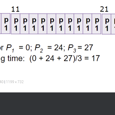
240
|
1199 × 732