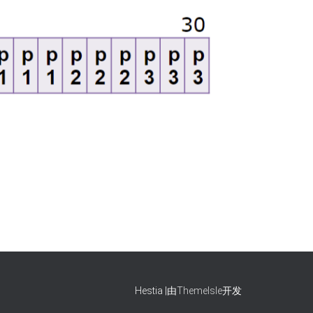
Hestia |由
ThemeIsle
开发