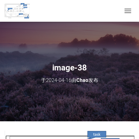
切
换
导
航
image-38
于
2024-04-16
由
Chao
发布