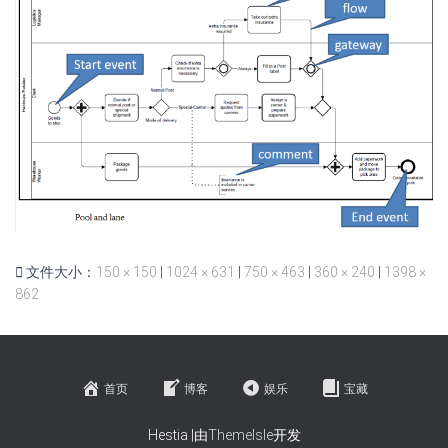
文件大小：
150 × 150
|
1024 × 631
|
750 × 463
|
360 × 240
|
1398 ×
862
首页
博客
娱乐
宝藏
Hestia |由
ThemeIsle
开发