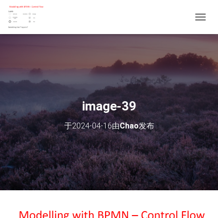
切
换
导
航
image-39
于
2024-04-16
由
Chao
发布