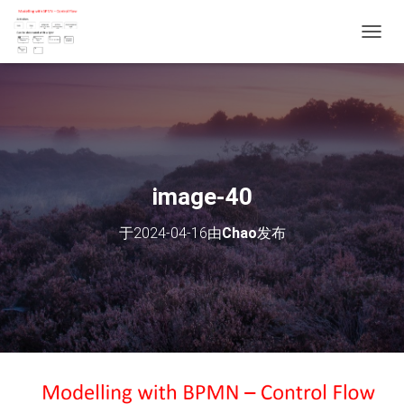
切
换
导
航
image-40
于
2024-04-16
由
Chao
发布