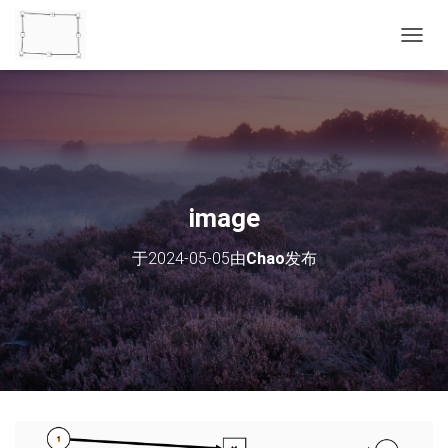
切
换
导
航
image
于
2024-05-05
由
Chao
发布