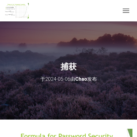
切
换
导
航
捕获
于
2024-05-06
由
Chao
发布