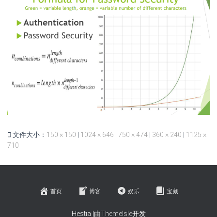
文件大小：
150 × 150
|
1024 × 646
|
750 × 474
|
360 × 240
|
1125 ×
710
首页
博客
娱乐
宝藏
Hestia |由
ThemeIsle
开发