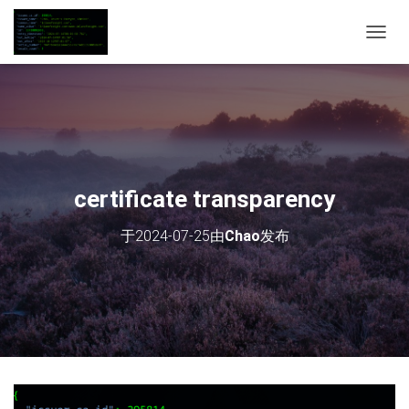
切
换
导
航
certificate transparency
于
2024-07-25
由
Chao
发布