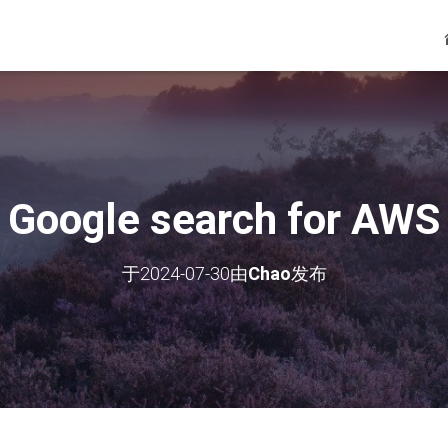
Google search for AWS
于
2024-07-30
由
Chao
发布