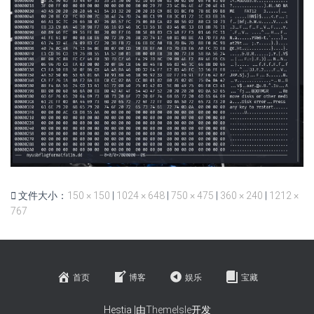
文件大小：
150 × 150
|
1024 × 648
|
750 × 475
|
360 × 240
|
1212 ×
767
首页
博客
娱乐
宝藏
Hestia |由
ThemeIsle
开发