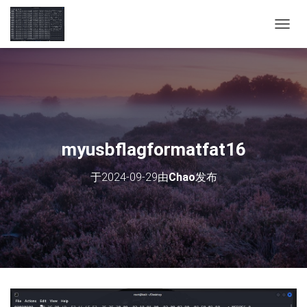
切
换
导
航
myusbflagformatfat16
于
2024-09-29
由
Chao
发布