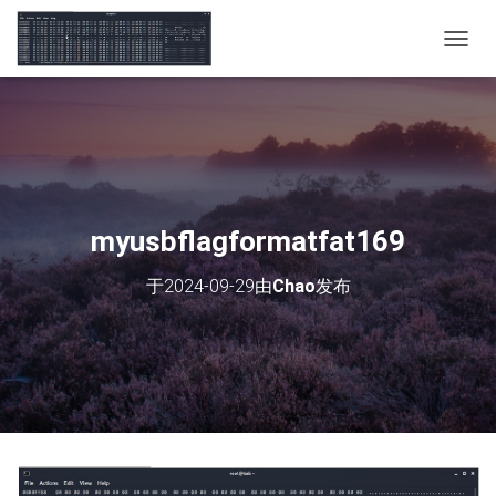
切
换
导
航
myusbflagformatfat169
于
2024-09-29
由
Chao
发布