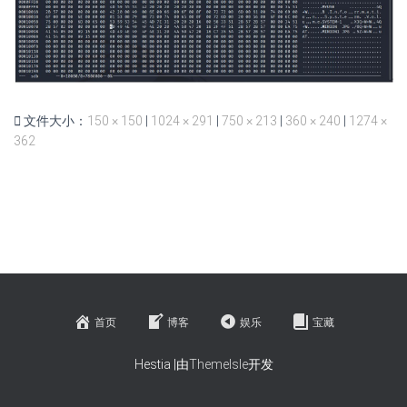
文件大小：
150 × 150
|
1024 × 291
|
750 × 213
|
360 × 240
|
1274 ×
362
首页
博客
娱乐
宝藏
Hestia |由
ThemeIsle
开发