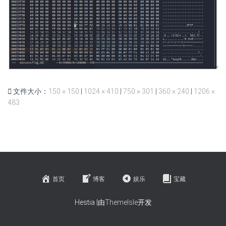
文件大小：
150 × 150
|
1024 × 410
|
750 × 301
|
360 × 240
|
1206 ×
483
首页
博客
娱乐
宝藏
Hestia |由
ThemeIsle
开发