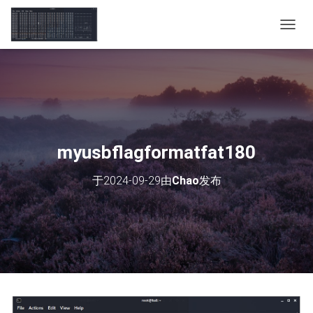
切
换
导
航
myusbflagformatfat180
于
2024-09-29
由
Chao
发布