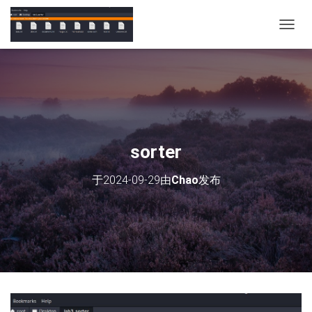
切
换
导
航
sorter
于
2024-09-29
由
Chao
发布