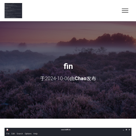
切
换
导
航
fin
于
2024-10-06
由
Chao
发布