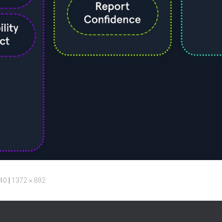
240
|
1372 × 892