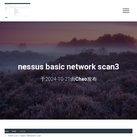
切
换
导
航
nessus basic network scan3
于
2024-10-21
由
Chao
发布