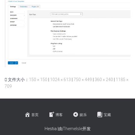
文件大小：
150 × 150
|
1024 × 613
|
750 × 449
|
360 × 240
|
1185 ×
709
首页
博客
娱乐
宝藏
Hestia |由
ThemeIsle
开发