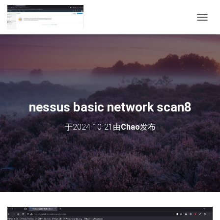
切
换
导
航
nessus basic network scan8
于
2024-10-21
由
Chao
发布