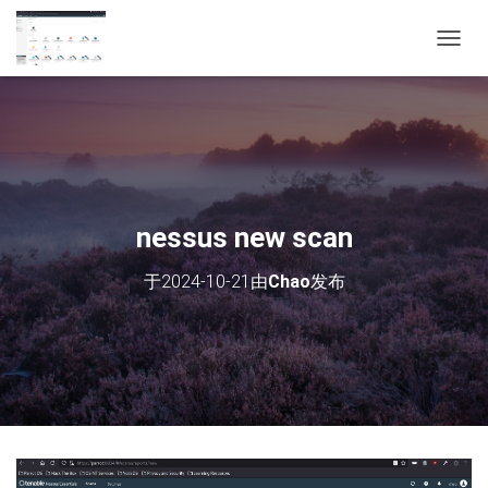
切
换
导
航
nessus new scan
于
2024-10-21
由
Chao
发布