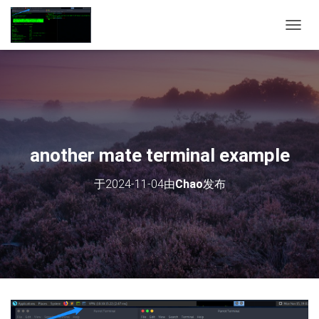
切
换
导
航
another mate terminal example
于
2024-11-04
由
Chao
发布