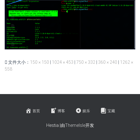
文件大小：
150 × 150
|
1024 × 453
|
750 × 332
|
360 × 240
|
1262 ×
558
首页
博客
娱乐
宝藏
Hestia |由
ThemeIsle
开发