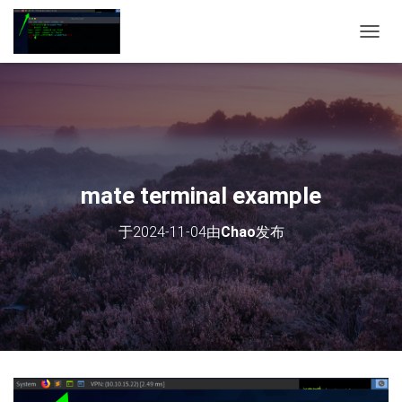
切
换
导
航
mate terminal example
于
2024-11-04
由
Chao
发布