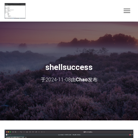
切
换
导
航
shellsuccess
于
2024-11-08
由
Chao
发布