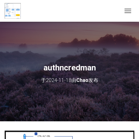
切
换
导
航
authncredman
于
2024-11-18
由
Chao
发布