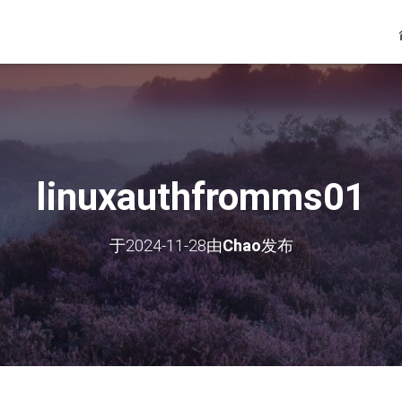
linuxauthfromms01
于
2024-11-28
由
Chao
发布