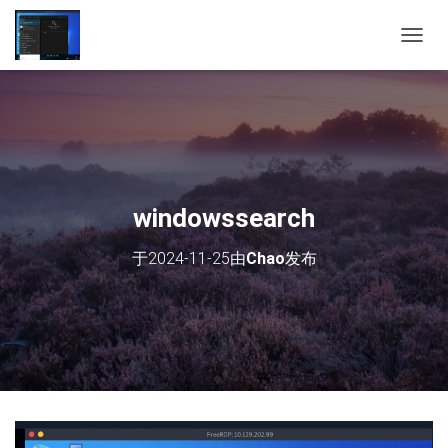
切
换
导
航
windowssearch
于
2024-11-25
由
Chao
发布