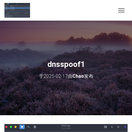
切
换
导
航
dnsspoof1
于
2025-02-17
由
Chao
发布