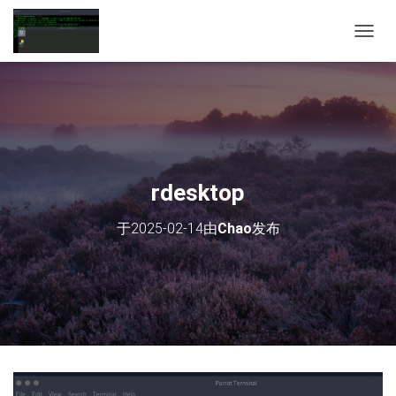
切
换
导
航
rdesktop
于
2025-02-14
由
Chao
发布