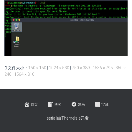
文件大小：
150 × 150
|
1024 × 530
|
750 × 389
|
1536 × 795
|
360 ×
240
|
1564 × 810
首页
博客
娱乐
宝藏
Hestia |由
ThemeIsle
开发