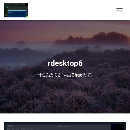
切
换
导
航
rdesktop6
于
2025-02-14
由
Chao
发布