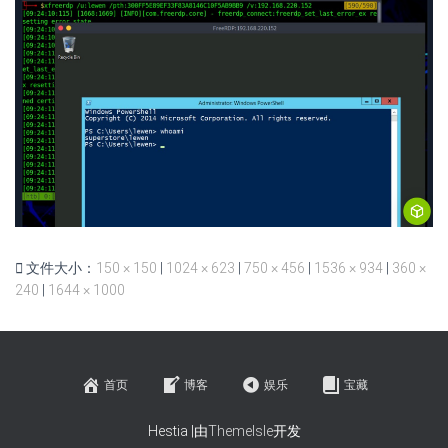
文件大小：
150 × 150
|
1024 × 623
|
750 × 456
|
1536 × 934
|
360 ×
240
|
1644 × 1000
首页
博客
娱乐
宝藏
Hestia |由
ThemeIsle
开发