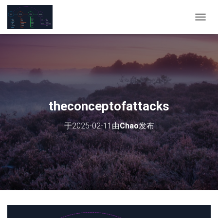
切
换
导
航
theconceptofattacks
于
2025-02-11
由
Chao
发布