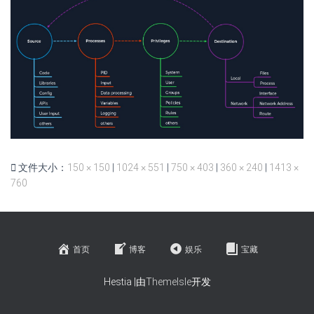
文件大小：
150 × 150
|
1024 × 551
|
750 × 403
|
360 × 240
|
1413 ×
760
首页
博客
娱乐
宝藏
Hestia |由
ThemeIsle
开发