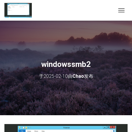
切
换
导
航
windowssmb2
于
2025-02-10
由
Chao
发布