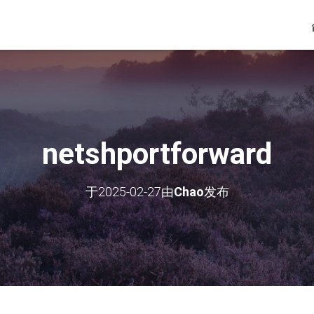
netshportforward
于
2025-02-27
由
Chao
发布