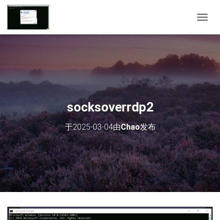
切
换
导
航
socksoverrdp2
于
2025-03-04
由
Chao
发布