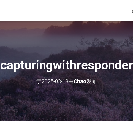
capturingwithresponder
于
2025-03-18
由
Chao
发布