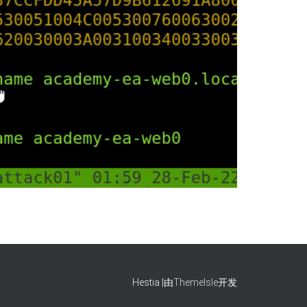
Hestia |由
ThemeIsle
开发