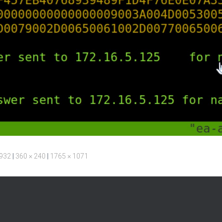
 932
|
360 × 240
|
1765 × 1071