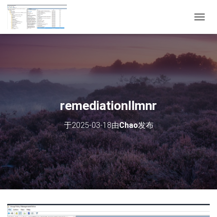
切
换
导
航
remediationllmnr
于
2025-03-18
由
Chao
发布