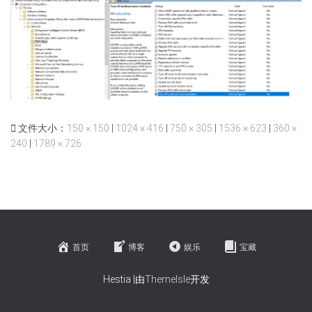
文件大小：
150 × 150
|
1024 × 416
|
750 × 305
|
1536 × 623
|
360 ×
240
|
1789 × 726
首页
博客
娱乐
宝藏
Hestia |由
ThemeIsle
开发