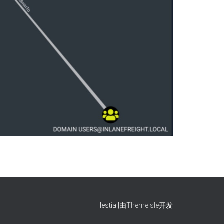
Hestia |由
ThemeIsle
开发