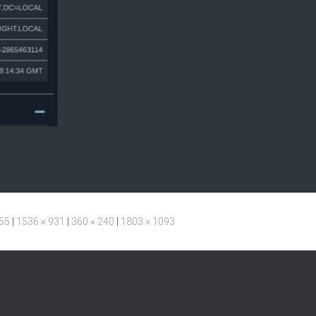
455
|
1536 × 931
|
360 × 240
|
1803 × 1093