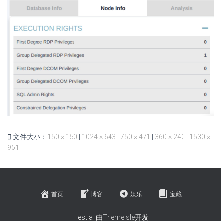
文件大小：
150 × 150
|
1024 × 643
|
750 × 471
|
360 × 240
|
1530 ×
961
首页
博客
娱乐
宝藏
Hestia |由
ThemeIsle
开发