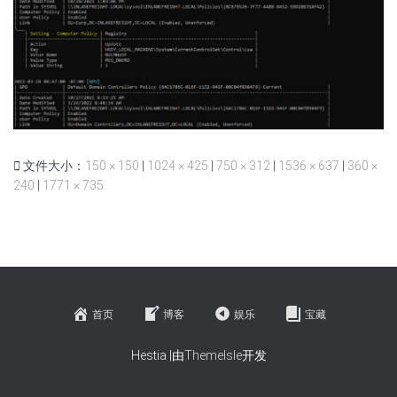
文件大小：
150 × 150
|
1024 × 425
|
750 × 312
|
1536 × 637
|
360 ×
240
|
1771 × 735
首页
博客
娱乐
宝藏
Hestia |由
ThemeIsle
开发