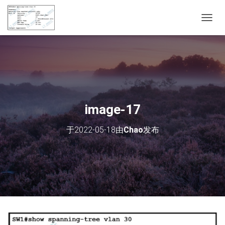
切
换
导
航
image-17
于
2022-05-18
由
Chao
发布