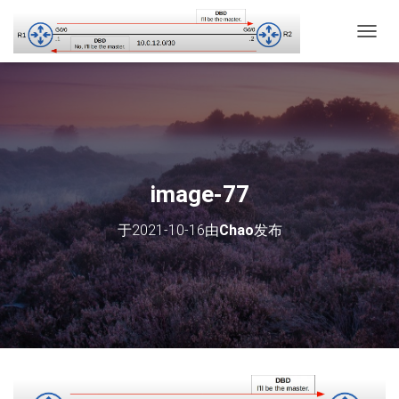
切
换
导
航
image-77
于
2021-10-16
由
Chao
发布