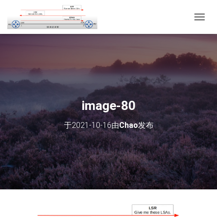
切
换
导
航
image-80
于
2021-10-16
由
Chao
发布