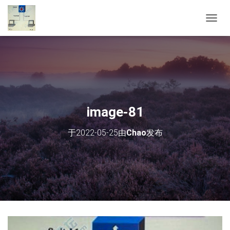
切
换
导
航
image-81
于
2022-05-25
由
Chao
发布