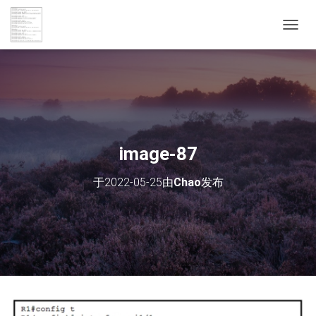
切
换
导
航
image-87
于
2022-05-25
由
Chao
发布