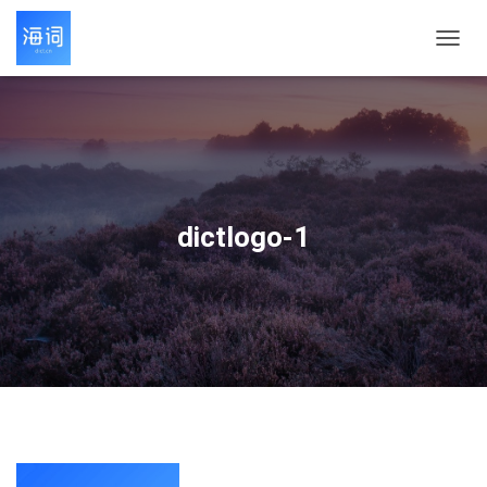
切
换
导
航
dictlogo-1