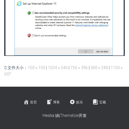
文件大小：
150 × 150
|
1024 × 540
|
750 × 396
|
360 × 240
|
1150 ×
607
首页
博客
娱乐
宝藏
Hestia |由
ThemeIsle
开发