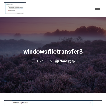
切
换
导
航
windowsfiletransfer3
于
2024-10-25
由
Chao
发布