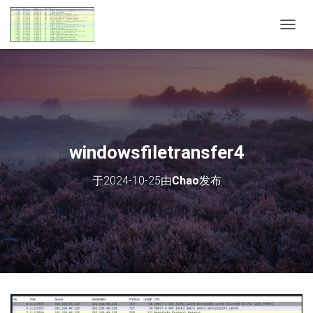
切
换
导
航
windowsfiletransfer4
于
2024-10-25
由
Chao
发布