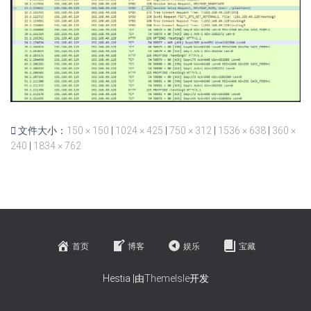
文件大小：
150 × 150
|
1024 × 425
|
750 × 312
|
1536 × 638
|
360 ×
240
|
1834 × 762
首页
博客
娱乐
宝藏
Hestia |由
ThemeIsle
开发