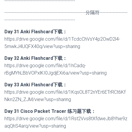
------------------------------------------------
-------------------------------------------------------分隔符-------------------
------------------------------------------------
Day 31 Anki Flashcard下载：
https://drive.google.com/file/d/1TcdcChVsY4p2OwD2l4-
5mwkJ4UQFX40q/view?usp=sharing
Day 32 Anki Flashcard下载：
https://drive.google.com/file/d/1hCadq-
rBgMYhLBbVOPxlKI0JgdjEXi6a/view?usp=sharing
Day 33 Anki Flashcard下载：
https://drive.google.com/file/d/1KqsOL8T2nYEr6ETrRCt6Kf
Nkn2ZN_ZJM/view?usp=sharing
Day
31
Cisco Packet Tracer 练习题下载：
https://drive.google.com/file/d/1Rst2Vvs8tXfdweJb8Yhie9z
aqQhS4arq/view?usp=sharing