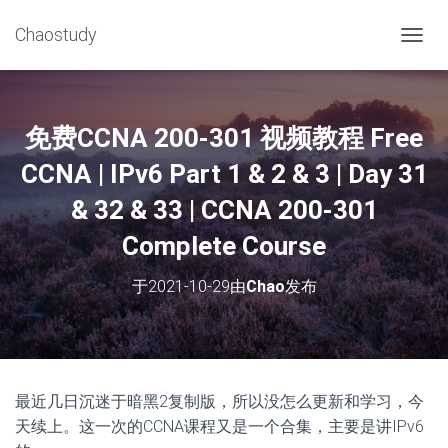
Chaostudy
切
换
导
航
免费CCNA 200-301 视频教程 Free
CCNA | IPv6 Part 1 & 2 & 3 | Day 31
& 32 & 33 | CCNA 200-301
Complete Course
于
2021-10-29
由
Chao
发布
最近几日沉迷于暗黑2复制版，所以没怎么更新和学习，今
天续上。这一次的CCNA课程又是一个合集，主要是讲IPv6