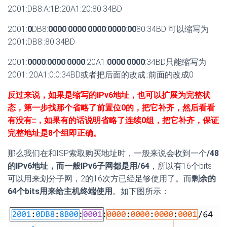
2001:DB8:A:1B:20A1:20:80:34BD
2001:
0
DB8:
0000
:
0000
:
0000
:
0000
:
00
80:34BD 可以缩写为
2001;DB8::80:34BD
2001:
0000
:
0000
:
0000
:20A1:
0000
:
0000
:34BD只能缩写为
2001::20A1:0:0:34BD或者把后面的改成::前面的改成0
反过来说，如果是缩写的IPv6地址，也可以扩展为完整状
态，第一步找那个省略了前置位0的，把它补齐，然后看看
有没有::，如果有的话说明省略了连续0组，把它补齐，保证
完整地址是8个组即正确。
那么我们在和ISP索取购买地址时，一般来说会收到一个
/48
的IPv6地址，而一般IPv6子网都是用/64
，所以有16个bits
可以用来划分子网，2的16次方已经足够使用了。而
剩余的
64个bits用来给主机终端使用
。如下图所示：