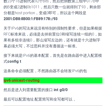
数23个16进制代表92个bits，然后把倒数第三组中017B中
的B变成2进制0b1011，然后只数一位就得到了93，剩余部
分都是host portion，变成0即可，所以这个网段是
2001:DB8:8B00:1:FB89:178::/93
关于IPv6的写法来说没有特别的强制性要求，但是如果根据
RFC标准来说，必须是去掉前置位0和缩写连续一组的0，如
果有多组非连续0，那么缩写左边的，还有就是十六进制字
幕必须大写，不过思科并没有遵循这一标准。
接下来就是IPv6的基本配置，首先是在路由器中进入配置模
式
config t
这条命令必须配置，不然路由器不会转发IPv6的包
ipv6 unicast-routing
然后是进入到需要配置的接口
int g0/0
最后可以配置地址.配置简写和全写都可以，