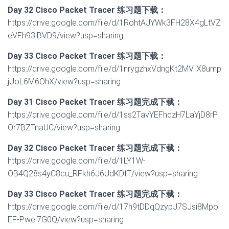
Day
32
Cisco Packet Tracer 练习题下载：
https://drive.google.com/file/d/1RohtAJYWk3FH28X4gLtVZ
eVFh93iBVD9/view?usp=sharing
Day
33
Cisco Packet Tracer 练习题下载：
https://drive.google.com/file/d/1nrygzhxVdngKt2MVIX8ump
jUoL6M6OhX/view?usp=sharing
Day
31
Cisco Packet Tracer 练习题完成下载：
https://drive.google.com/file/d/1ss2TavYEFhdzH7LaYjD8rP
Or7BZTnaUC/view?usp=sharing
Day
32
Cisco Packet Tracer 练习题完成下载：
https://drive.google.com/file/d/1LY1W-
OB4Q28s4yC8cu_RFkh6J6UdKDtT/view?usp=sharing
Day
33
Cisco Packet Tracer 练习题完成下载：
https://drive.google.com/file/d/17h9tDDqQzypJ7SJsi8Mpo
EF-Pwei7G0Q/view?usp=sharing