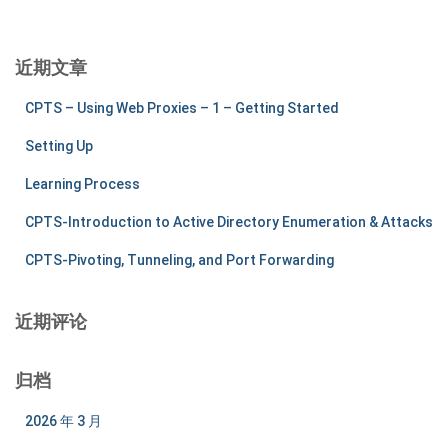
分
：
页
近期文章
CPTS – Using Web Proxies – 1 – Getting Started
Setting Up
Learning Process
CPTS-Introduction to Active Directory Enumeration & Attacks
CPTS-Pivoting, Tunneling, and Port Forwarding
近期评论
归档
2026 年 3 月