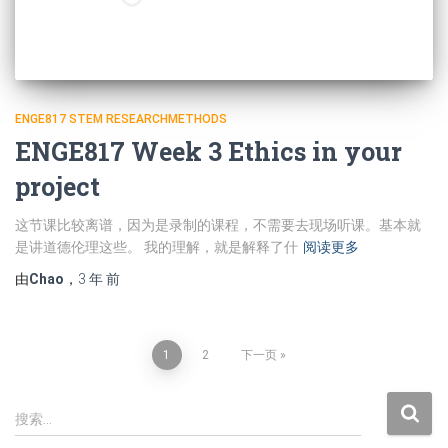
ENGE817 STEM RESEARCHMETHODS
ENGE817 Week 3 Ethics in your
project
这节课比较离谱，因为是录制的课程，不需要去现场听课。基本就
是讲道德伦理这些。 我的理解，就是解释了什
阅读更多
由
Chao
，
3 年
前
文
1
2
下一页
章
搜
搜索…
索