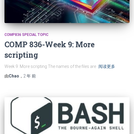
COMP836 SPECIAL TOPIC
COMP 836-Week 9: More
scripting
Week 9: More scripting The names of the files are
阅读更多
由
Chao
，
2 年
前