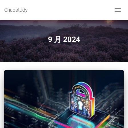
Chaostudy
切
换
导
航
9 月 2024