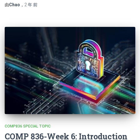
由
Chao
，
2 年
前
COMP836 SPECIAL TOPIC
COMP 836-Week 6: Introduction