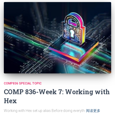
COMP836 SPECIAL TOPIC
COMP 836-Week 7: Working with
Hex
Working with Hex set up alias Before doing everyth
阅读更多