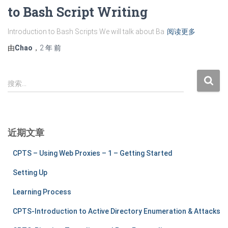
to Bash Script Writing
Introduction to Bash Scripts We will talk about Ba
阅读更多
由
Chao
，
2 年
前
搜
搜索…
索
：
近期文章
CPTS – Using Web Proxies – 1 – Getting Started
Setting Up
Learning Process
CPTS-Introduction to Active Directory Enumeration & Attacks