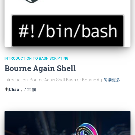
INTRODUCTION TO BASH SCRIPTING
Bourne Again Shell
Introduction: Bourne Again Shell Bash or Bourne Ag
阅读更多
由
Chao
，
2 年
前