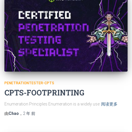
PENETRATIONTESTER-CPTS
CPTS-FOOTPRINTING
Enumeration Principles Enumeration is a widely use
阅读更多
由
Chao
，
2 年
前