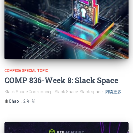
COMP836 SPECIAL TOPIC
COMP 836-Week 8: Slack Space
Slack Space Core concept Slack Space: Slack space
阅读更多
由
Chao
，
2 年
前