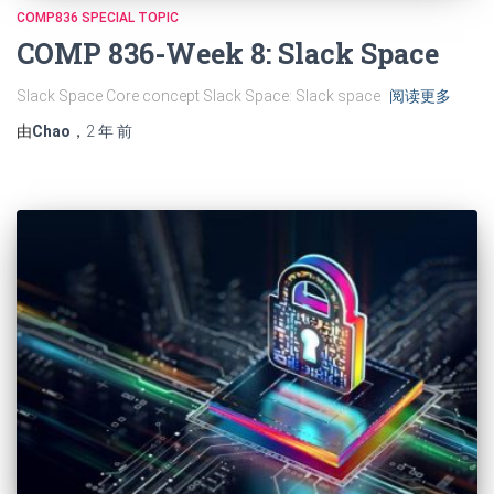
COMP836 SPECIAL TOPIC
COMP 836-Week 8: Slack Space
Slack Space Core concept Slack Space: Slack space
阅读更多
由
Chao
，
2 年
前