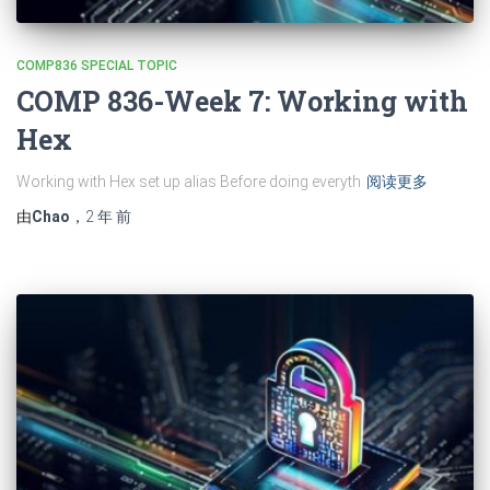
COMP836 SPECIAL TOPIC
COMP 836-Week 7: Working with
Hex
Working with Hex set up alias Before doing everyth
阅读更多
由
Chao
，
2 年
前