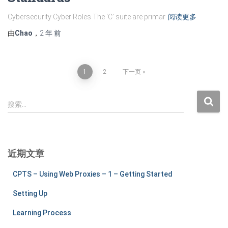
Cybersecurity Cyber Roles The ‘C’ suite are primar
阅读更多
由
Chao
，
2 年
前
文
1
2
下一页
章
搜
搜索…
索
分
：
页
近期文章
CPTS – Using Web Proxies – 1 – Getting Started
Setting Up
Learning Process