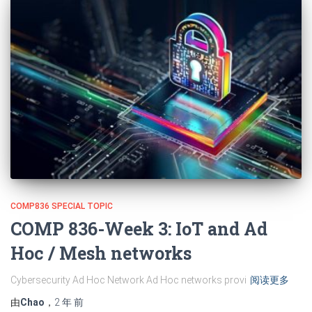
COMP836 SPECIAL TOPIC
COMP 836-Week 3: IoT and Ad
Hoc / Mesh networks
Cybersecurity Ad Hoc Network Ad Hoc networks provi
阅读更多
由
Chao
，
2 年
前