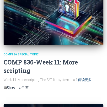
COMP836 SPECIAL TOPIC
COMP 836-Week 11: More
scripting
Week 11: More scripting The FAT file system is a f
阅读更多
由
Chao
，
2 年
前