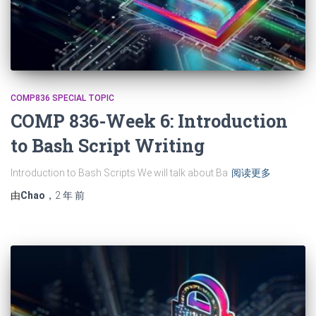
COMP836 SPECIAL TOPIC
COMP 836-Week 6: Introduction
to Bash Script Writing
Introduction to Bash Scripts We will talk about Ba
阅读更多
由
Chao
，
2 年
前