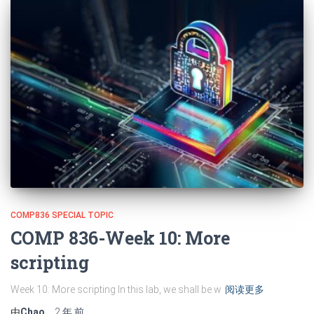
COMP836 SPECIAL TOPIC
COMP 836-Week 10: More
scripting
Week 10: More scripting In this lab, we shall be w
阅读更多
由
Chao
，
2 年
前