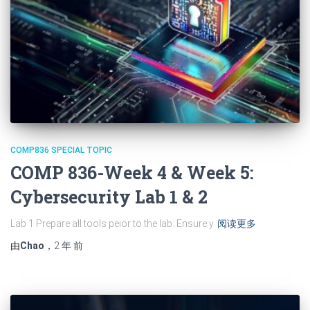
COMP836 SPECIAL TOPIC
COMP 836-Week 4 & Week 5:
Cybersecurity Lab 1 & 2
Lab 1 Prepare all tools peior to the lab: Ensure y
阅读更多
由
Chao
，
2 年
前