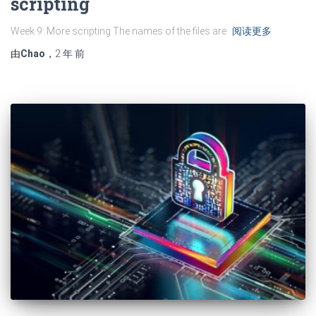
scripting
Week 9: More scripting The names of the files are
阅读更多
由
Chao
，
2 年
前