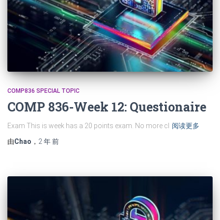
COMP836 SPECIAL TOPIC
COMP 836-Week 12: Questionaire
Exam This is week has a 20 points exam. No more cl
阅读更多
由
Chao
，
2 年
前