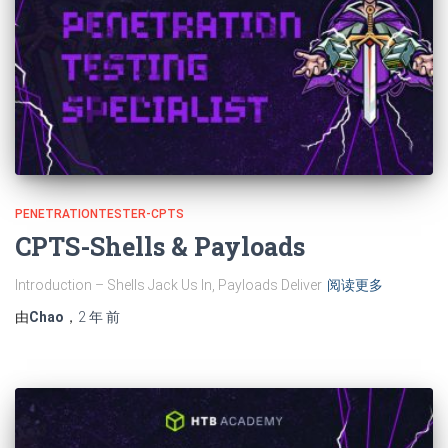
PENETRATIONTESTER-CPTS
CPTS-Shells & Payloads
Introduction – Shells Jack Us In, Payloads Deliver
阅读更多
由
Chao
，
2 年
前