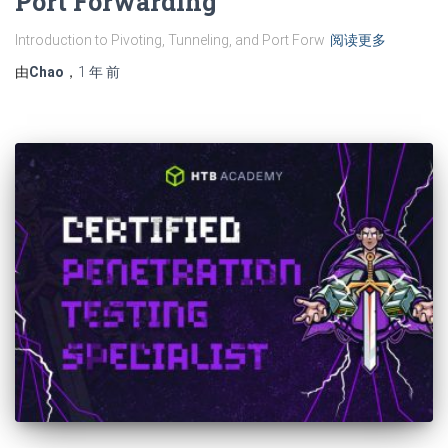
Port Forwarding
Introduction to Pivoting, Tunneling, and Port Forw
阅读更多
由
Chao
，
1 年
前