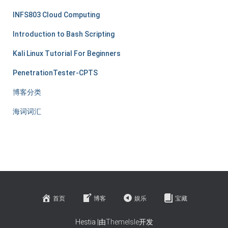
INFS803 Cloud Computing
Introduction to Bash Scripting
Kali Linux Tutorial For Beginners
PenetrationTester-CPTS
博客分类
海词词汇
首页
博客
娱乐
宝藏
Hestia |由
ThemeIsle
开发