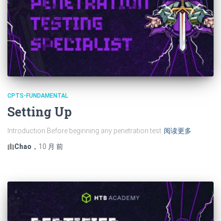
CPTS-FUNDAMENTAL
Setting Up
Introduction Before beginning any penetration test
阅读更多
由
Chao
，
10 月
前