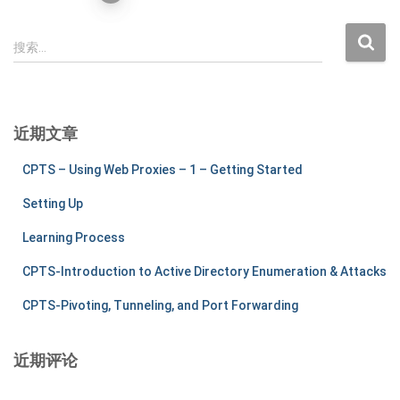
章
搜
搜索…
索
分
：
页
近期文章
CPTS – Using Web Proxies – 1 – Getting Started
Setting Up
Learning Process
CPTS-Introduction to Active Directory Enumeration & Attacks
CPTS-Pivoting, Tunneling, and Port Forwarding
近期评论