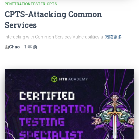
PENETRATIONTESTER-CPTS
CPTS-Attacking Common
Services
Interacting with Common Services Vulnerabilities a
阅读更多
由
Chao
，
1 年
前