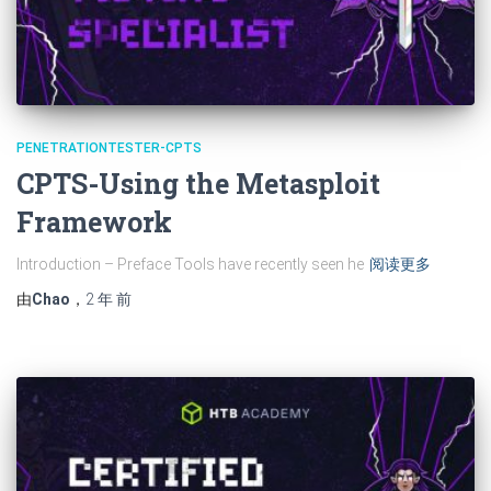
PENETRATIONTESTER-CPTS
CPTS-Using the Metasploit
Framework
Introduction – Preface Tools have recently seen he
阅读更多
由
Chao
，
2 年
前