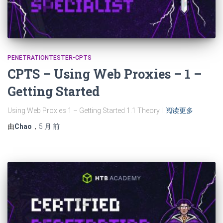
PENETRATIONTESTER-CPTS
CPTS – Using Web Proxies – 1 –
Getting Started
Using Web Proxies 1 – Getting Started 1.1 Theory I
阅读更多
由
Chao
，
5 月
前