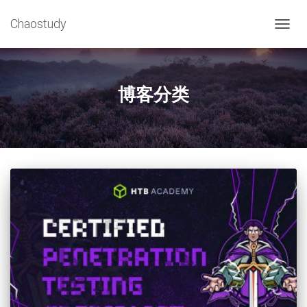
Chaostudy
切
换
导
航
博客分类