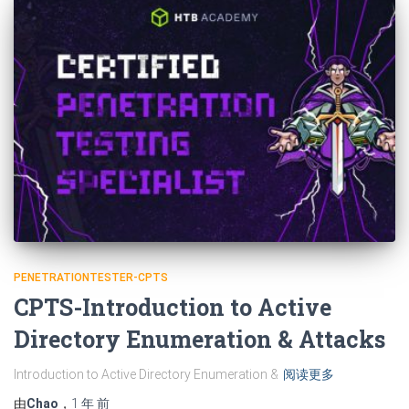
PENETRATIONTESTER-CPTS
CPTS-Introduction to Active
Directory Enumeration & Attacks
Introduction to Active Directory Enumeration &
阅读更多
由
Chao
，
1 年
前