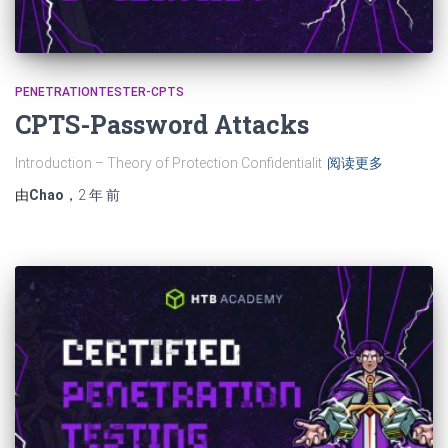
PENETRATIONTESTER-CPTS
CPTS-Password Attacks
Introduction – Theory of Protection Confidentialit
阅读更多
由
Chao
，
2 年
前