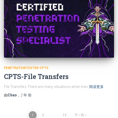
PENETRATIONTESTER-CPTS
CPTS-File Transfers
File Transfers There are many situations when tran
阅读更多
由
Chao
，
2 年
前
文
1
2
…
13
下一页