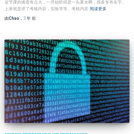
这节课的难度有点大，一开始听得是一头雾水啊，很多专有名字。
上来就是讲了考核内容，实验等等。考核内容
阅读更多
由
Chao
，
3 年
前