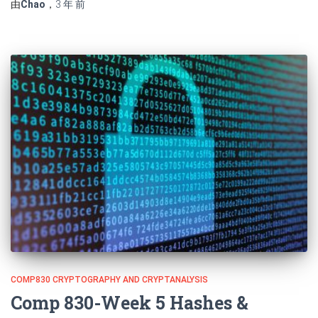
由
Chao
，
3 年
前
COMP830 CRYPTOGRAPHY AND CRYPTANALYSIS
Comp 830-Week 5 Hashes &