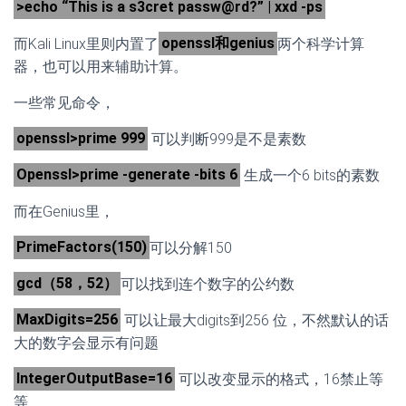
>echo “This is a s3cret passw@rd?” | xxd -ps
而Kali Linux里则内置了
openssl和genius
两个科学计算
器，也可以用来辅助计算。
一些常见命令，
openssl>prime 999
可以判断999是不是素数
Openssl>prime -generate -bits 6
生成一个6 bits的素数
而在Genius里，
PrimeFactors(150)
可以分解150
gcd（58，52）
可以找到连个数字的公约数
MaxDigits=256
可以让最大digits到256 位，不然默认的话
大的数字会显示有问题
IntegerOutputBase=16
可以改变显示的格式，16禁止等
等