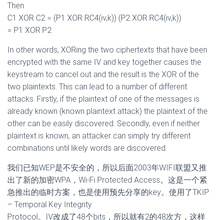
Then
C1 XOR C2 = (P1 XOR RC4(iv,k)) (P2 XOR RC4(iv,k))
= P1 XOR P2
In other words, XORing the two ciphertexts that have been
encrypted with the same IV and key together causes the
keystream to cancel out and the result is the XOR of the
two plaintexts. This can lead to a number of different
attacks. Firstly, if the plaintext of one of the messages is
already known (known plaintext attack) the plaintext of the
other can be easily discovered. Secondly, even if neither
plaintext is known, an attacker can simply try different
combinations until likely words are discovered.
我们已知WEP是不安全的，所以后面2003年WIFI联盟又推
出了新的加密WPA，Wi-Fi Protected Access。这是一个紧
急推出的临时方案，也是使用预先分享的key。使用了TKIP
– Temporal Key Integrity
Protocol。IV改成了48个bits，所以就有2的48次方，这样