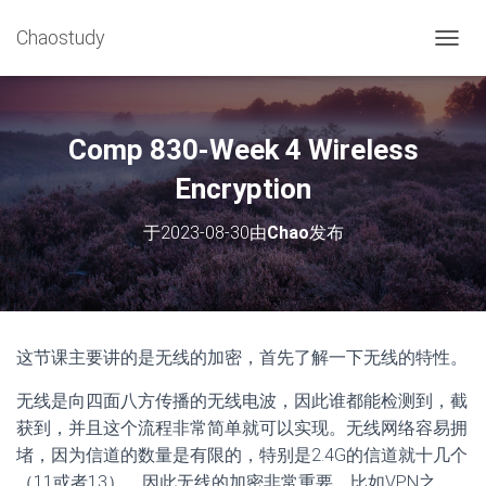
Chaostudy
切
换
导
航
Comp 830-Week 4 Wireless
Encryption
于
2023-08-30
由
Chao
发布
这节课主要讲的是无线的加密，首先了解一下无线的特性。
无线是向四面八方传播的无线电波，因此谁都能检测到，截
获到，并且这个流程非常简单就可以实现。无线网络容易拥
堵，因为信道的数量是有限的，特别是2.4G的信道就十几个
（11或者13）。因此无线的加密非常重要，比如VPN之