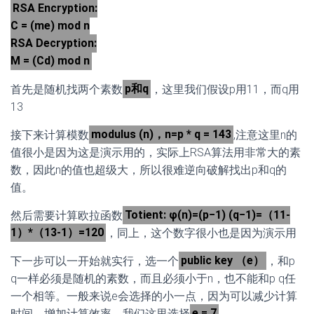
RSA Encryption:
C = (me) mod n
RSA Decryption:
M = (Cd) mod n
首先是随机找两个素数
p和q
，这里我们假设p用11，而q用
13
接下来计算模数
modulus (n)，n=p * q = 143
,注意这里n的
值很小是因为这是演示用的，实际上RSA算法用非常大的素
数，因此n的值也超级大，所以很难逆向破解找出p和q的
值。
然后需要计算欧拉函数
Totient: φ(n)=(p−1) (q−1)=（11-
1）*（13-1）=120
，同上，这个数字很小也是因为演示用
下一步可以一开始就实行，选一个
public key （e）
，和p
q一样必须是随机的素数，而且必须小于n，也不能和p q任
一个相等。一般来说e会选择的小一点，因为可以减少计算
时间，增加计算效率。我们这里选择
e = 7