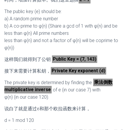
The public key (e) should be:
a) A random prime number
b) A co-prime to φ(n) (Share a gcd of 1 with φ(n) and be
less than φ(n) All prime numbers
less than φ(n) and not a factor of φ(n) will be coprime to
φ(n))
这样我们就得到了公钥
Public Key = (7, 143)
接下来需要计算私钥，
Private Key exponent (d)
The private key is determined by finding the
乘法倒数
multiplicative inverse
of e (in our case 7) with
φ(n) (in our case 120).
说白了就是通过e和那个欧拉函数来计算，
d = 1 mod 120